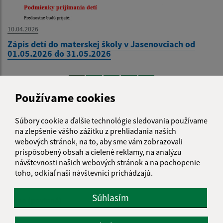
10.04.2026
Zápis detí do materskej školy v Jasenovciach od
01.05.2026 do 31.05.2026
1
2
3
4
>
Používame cookies
Súbory cookie a ďalšie technológie sledovania používame
Je táto stránka užitočná?
Áno
Nie
na zlepšenie vášho zážitku z prehliadania našich
Boli tieto 
Boli 
webových stránok, na to, aby sme vám zobrazovali
prispôsobený obsah a cielené reklamy, na analýzu
Našli ste na stránke chybu?
Napíšte nám
návštevnosti našich webových stránok a na pochopenie
toho, odkiaľ naši návštevníci prichádzajú.
Napíšte nám:
Súhlasím
Meno (povinné)