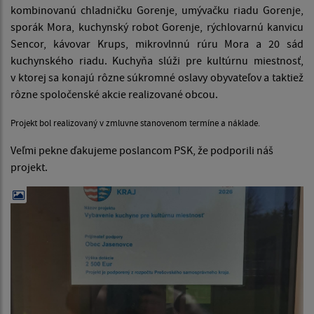
kombinovanú chladničku Gorenje, umývačku riadu Gorenje,
sporák Mora, kuchynský robot Gorenje, rýchlovarnú kanvicu
Sencor, kávovar Krups, mikrovlnnú rúru Mora a 20 sád
kuchynského riadu. Kuchyňa slúži pre kultúrnu miestnosť,
v ktorej sa konajú rôzne súkromné oslavy obyvateľov a taktiež
rôzne spoločenské akcie realizované obcou.
Projekt bol realizovaný v zmluvne stanovenom termíne a náklade.
Veľmi pekne ďakujeme poslancom PSK, že podporili náš
projekt.