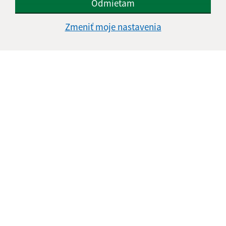
Odmietam
E-mailová adresa (povinné)
Zmeniť moje nastavenia
Text vašej správy (povinné)
Oboznámil som sa so
spracúvaním osobných
údajov
Google reCaptcha Response
Odoslať správu