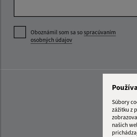
Oboznámil som sa so
spracúvaním
osobných údajov
Použív
Súbory co
zážitku z
zobrazova
našich we
prichádza