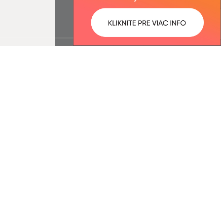
ované:
Správca obsahu:
12:01 hod.
Správca obsahu je Obec
Jasenovce.
Vytvorené v súlade s
Jednotným
dizajn manuálom elektronických
služieb.
nosť webex.digital, s.r.o.