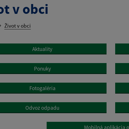
ot v obci
Život v obci
Aktuality
Ponuky
Fotogaléria
Odvoz odpadu
Mobilná aplikácia 