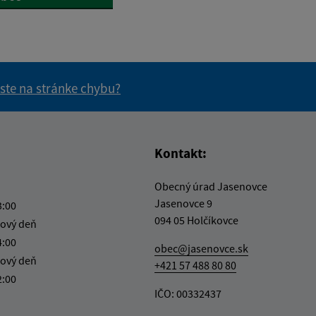
 ste na stránke chybu?
vás užitočné?
e pre vás užitočné?
Kontakt:
Obecný úrad Jasenovce
Jasenovce 9
3:00
094 05 Holčíkovce
ový deň
4:00
obec@jasenovce.sk
ový deň
+421 57 488 80 80
2:00
IČO: 00332437