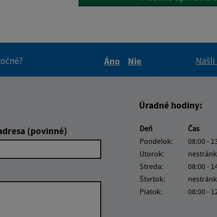
itočné?
Našli
Áno
Nie
Boli tieto informácie pre 
Boli tieto informáci
Úradné hodiny:
Deň
Čas
adresa (povinné)
Pondelok:
08:00 - 1
Utorok:
nestránk
Streda:
08:00 - 1
Štvrtok:
nestránk
Piatok:
08:00 - 1