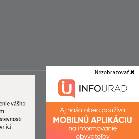
Nezobrazovať
enie vášho
ám
števnosti
vníci