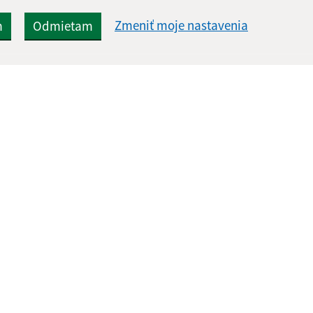
Zmeniť moje nastavenia
m
Odmietam
Rýchle odkazy:
Aktualiz
nku
Aktuality
24.07.2026 
O obci
RSS
Fotogaléria
Kontakty
Triedenie odpadu
webex.digital, s.r.o.
domény
registrácia domény
spoloč
Technický prevádzkovateľ: