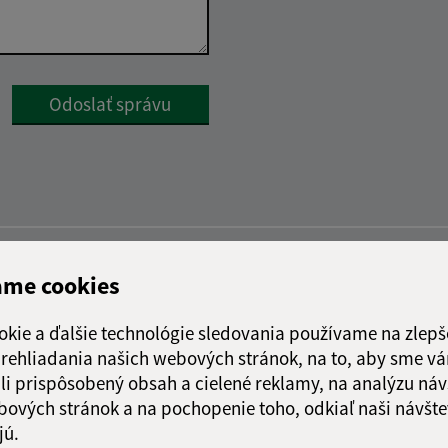
Google reCaptcha Response
Odoslať správu
ame cookies
okie a ďalšie technológie sledovania používame na zlepš
 prehliadania našich webových stránok, na to, aby sme v
li prispôsobený obsah a cielené reklamy, na analýzu náv
bových stránok a na pochopenie toho, odkiaľ naši návšte
jú.