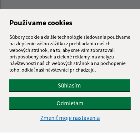
Používame cookies
Súbory cookie a ďalšie technológie sledovania používame
na zlepšenie vášho zážitku z prehliadania našich
webových stránok, na to, aby sme vám zobrazovali
prispôsobený obsah a cielené reklamy, na analýzu
návštevnosti našich webových stránok a na pochopenie
toho, odkiaľ naši návštevníci prichádzajú.
Súhlasím
Informácie o stránke:
Odmietam
Vyhlásenie o prístupnosti
Autorské práva
Zmeniť moje nastavenia
Ochrana osobných údajov
Navigácia: