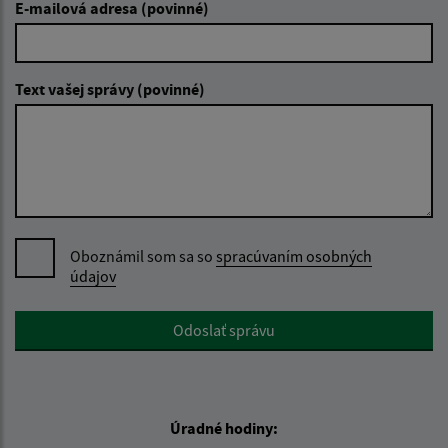
E-mailová adresa (povinné)
Text vašej správy (povinné)
Oboznámil som sa so
spracúvaním osobných
údajov
Google reCaptcha Response
Odoslať správu
Úradné hodiny: