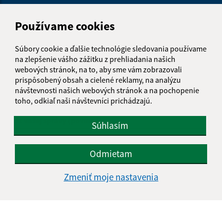
Napíšte nám:
Používame cookies
Meno (povinné)
Súbory cookie a ďalšie technológie sledovania používame
na zlepšenie vášho zážitku z prehliadania našich
webových stránok, na to, aby sme vám zobrazovali
prispôsobený obsah a cielené reklamy, na analýzu
E-mailová adresa (povinné)
návštevnosti našich webových stránok a na pochopenie
toho, odkiaľ naši návštevníci prichádzajú.
Text vašej správy (povinné)
Súhlasím
Odmietam
Zmeniť moje nastavenia
Oboznámil som sa so
spracúvaním osobných
údajov