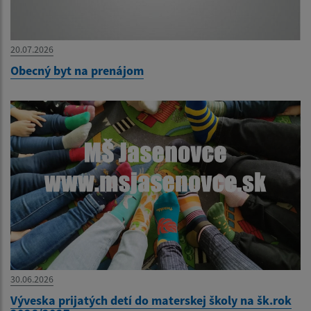
20.07.2026
Obecný byt na prenájom
30.06.2026
Výveska prijatých detí do materskej školy na šk.rok