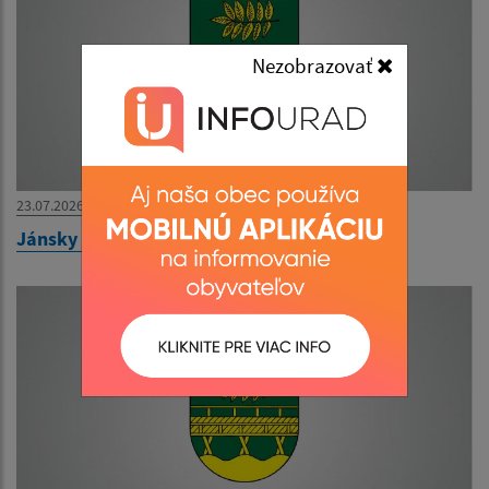
Nezobrazovať
23.07.2026
Jánsky futbalový turnaj medzi obcami