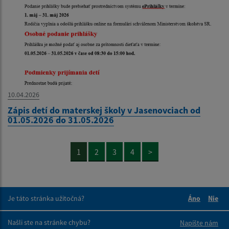
10.04.2026
Zápis detí do materskej školy v Jasenovciach od
01.05.2026 do 31.05.2026
1
2
3
4
>
Je táto stránka užitočná?
Áno
Nie
Boli tieto 
Boli 
Našli ste na stránke chybu?
Napíšte nám