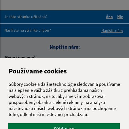
Je táto stránka užitočná?
Áno
Nie
Boli tieto 
Boli 
Našli ste na stránke chybu?
Napíšte nám
Napíšte nám:
Meno (povinné)
Používame cookies
E-mailová adresa (povinné)
Súbory cookie a ďalšie technológie sledovania používame
na zlepšenie vášho zážitku z prehliadania našich
webových stránok, na to, aby sme vám zobrazovali
prispôsobený obsah a cielené reklamy, na analýzu
Text vašej správy (povinné)
návštevnosti našich webových stránok a na pochopenie
toho, odkiaľ naši návštevníci prichádzajú.
Súhlasím