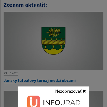
Zoznam aktualít:
23.07.2026
Jánsky futbalový turnaj medzi obcami
Nezobrazovať