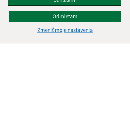
Odmietam
Oboznámil som sa so
spracúvaním osobných
údajov
Zmeniť moje nastavenia
Google reCaptcha Response
Odoslať správu
Úradné hodiny:
Deň
Čas
Pondelok:
08:00 - 13:00
Utorok:
nestránkový deň
Streda:
08:00 - 14:00
Štvrtok:
nestránkový deň
Piatok:
08:00 - 12:00