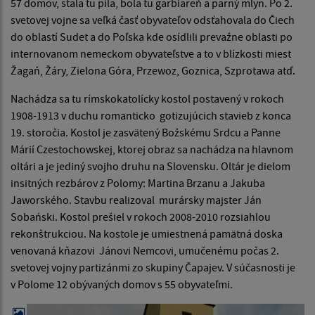
57 domov, stala tu píla, bola tu garbiareň a parný mlyn. Po 2.
svetovej vojne sa veľká časť obyvateľov odsťahovala do Čiech
do oblastí Sudet a do Poľska kde osídlili prevažne oblasti po
internovanom nemeckom obyvateľstve a to v blízkosti miest
Žagaň, Žáry, Zielona Góra, Przewoz, Goznica, Szprotawa atď.
Nachádza sa tu rímskokatolícky kostol postavený v rokoch
1908-1913 v duchu romanticko gotizujúcich stavieb z konca
19. storočia. Kostol je zasvätený Božskému Srdcu a Panne
Márií Czestochowskej, ktorej obraz sa nachádza na hlavnom
oltári a je jediný svojho druhu na Slovensku. Oltár je dielom
insitných rezbárov z Polomy: Martina Brzanu a Jakuba
Jaworského. Stavbu realizoval murársky majster Ján
Sobański. Kostol prešiel v rokoch 2008-2010 rozsiahlou
rekonštrukciou. Na kostole je umiestnená pamätná doska
venovaná kňazovi Jánovi Nemcovi, umučenému počas 2.
svetovej vojny partizánmi zo skupiny Čapajev. V súčasnosti je
v Polome 12 obývaných domov s 55 obyvateľmi.