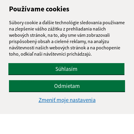
Používame cookies
Súbory cookie a ďalšie technológie sledovania používame
Text vašej správy (povinné)
na zlepšenie vášho zážitku z prehliadania našich
webových stránok, na to, aby sme vám zobrazovali
prispôsobený obsah a cielené reklamy, na analýzu
návštevnosti našich webových stránok a na pochopenie
toho, odkiaľ naši návštevníci prichádzajú.
Súhlasím
Oboznámil som sa so
spracúvaním osobných
údajov
Odmietam
Google reCaptcha Response
Odoslať správu
Zmeniť moje nastavenia
Úradné hodiny: