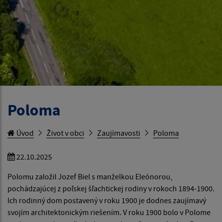
Poloma
Úvod
Život v obci
Zaujímavosti
Poloma
22.10.2025
Polomu založil Jozef Biel s manželkou Eleónorou,
pochádzajúcej z poľskej šľachtickej rodiny v rokoch 1894-1900.
Ich rodinný dom postavený v roku 1900 je dodnes zaujímavý
svojím architektonickým riešením. V roku 1900 bolo v Polome